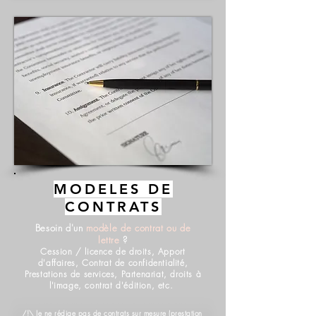
MODELES DE
CONTRATS
Besoin d'un
modèle de contrat ou de
lettre
?
Cession / licence de dro
its, Apport
d'affaires, Contrat de confidentialité,
Prestations de services, Partenariat, droits à
l'image, contrat d'édition, etc.
/!\ Je ne rédige pas de contrats sur mesure (prestation