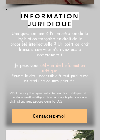
INFORMATION
JURIDIQUE
Une question liée à l'interprétation de la
législation française en droit de la
propriété intellectuelle ? Un point de droit
français que vous n'arrivez pas à
comprendre ?
Je peux vous
délivrer de l'information
juridique
.
Rendre le droit accessible à tout public est
en effet une de mes priorités.
/!\ Il ne s'agit uniquement d'information juridique, et
non de conseil juridique. Pour en savoir plus sur cette
distinction, rendez-vous dans la
FAQ
.
Contactez-moi