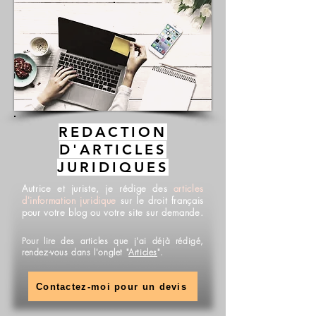
REDACTION
D'ARTICLES
JURIDIQUES
Autrice et juriste, je rédige des
articles
d'information juridique
sur le droit français
pour votre blog ou votre site sur demande.
Pour lire des articles que j'ai déjà rédigé,
rendez-vous dans l'onglet "
Articles
".
Contactez-moi pour un devis